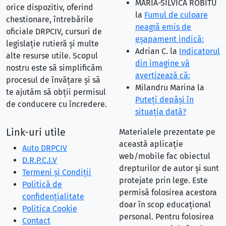
MARIA-SILVICA ROBITU
orice dispozitiv, oferind
la
Fumul de culoare
chestionare, întrebările
neagră emis de
oficiale DRPCIV, cursuri de
eşapament indică:
legislație rutieră și multe
Adrian C.
la
Indicatorul
alte resurse utile. Scopul
din imagine vă
nostru este să simplificăm
avertizează că:
procesul de învățare și să
Milandru Marina
la
te ajutăm să obții permisul
Puteţi depăşi în
de conducere cu încredere.
situaţia dată?
Link-uri utile
Materialele prezentate pe
această aplicație
Auto DRPCIV
web/mobile fac obiectul
D.R.P.C.I.V
drepturilor de autor și sunt
Termeni și Condiții
protejate prin lege. Este
Politică de
permisă folosirea acestora
confidențialitate
doar în scop educațional
Politica Cookie
personal. Pentru folosirea
Contact