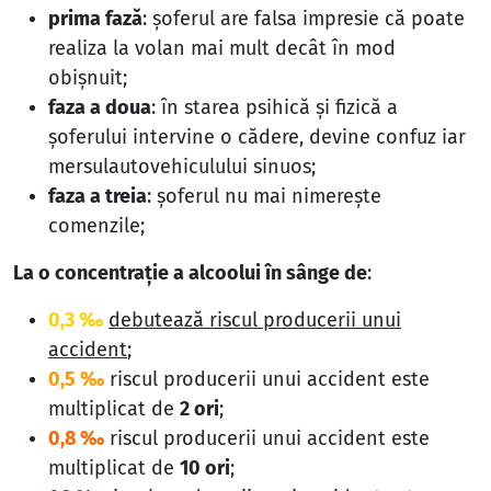
prima fază
:
şoferul are falsa impresie că poate
realiza la volan mai mult decât în mod
obişnuit;
faza a doua
:
în starea psihică şi fizică a
şoferului intervine o cădere, devine confuz iar
mersulautovehiculului sinuos;
faza a treia
:
şoferul nu mai nimereşte
comenzile;
La o concentraţie a alcoolui în sânge de
:
0,3 ‰
debutează riscul producerii unui
accident
;
0,5 ‰
riscul producerii unui accident este
multiplicat de
2 ori
;
0,8 ‰
riscul producerii unui accident este
multiplicat de
10 ori
;