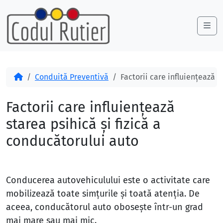
Skip to content
Skip to footer
Me
Acasă
Conduită Preventivă
Factorii care influienţează s
Factorii care influienţează
starea psihică şi fizică a
conducătorului auto
Conducerea autovehiculului este o activitate care
mobilizează toate simţurile şi toată atenţia. De
aceea, conducătorul auto oboseşte într-un grad
mai mare sau mai mic.