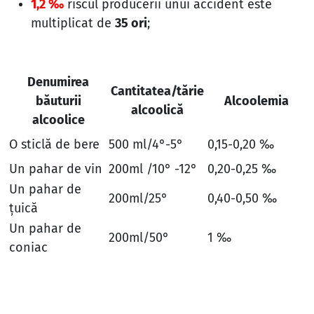
1,2 ‰
riscul producerii unui accident este
multiplicat de
35 ori
;
Denumirea
Cantitatea/tărie
băuturii
Alcoolemia
alcoolică
alcoolice
O sticlă de bere
500 ml/4°-5°
0,15-0,20 ‰
Un pahar de vin
200ml /10° -12°
0,20-0,25 ‰
Un pahar de
200ml/25°
0,40-0,50 ‰
ţuică
Un pahar de
200ml/50°
1 ‰
coniac