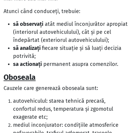
Atunci când conduceţi, trebuie:
să observaţi
atât mediul înconjurător apropiat
(interiorul autovehiculului), cât şi pe cel
îndepărtat (exteriorul autovehiculului);
să analizaţi
fiecare situaţie şi să luaţi decizia
potrivită;
sa actionaţi
permanent asupra comenzilor.
Oboseala
Cauzele care generează oboseala sunt:
autovehiculul:
starea tehnică precară,
confortul redus, temperatura şi zgomotul
exagerate etc;
mediul inconjurator:
condiţiile atmosferice