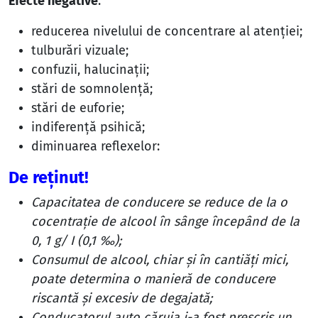
Efecte negative
:
reducerea nivelului de concentrare al atenţiei;
tulburări vizuale;
confuzii, halucinaţii;
stări de somnolenţă;
stări de euforie;
indiferenţă psihică;
diminuarea reflexelor:
De reţinut!
Capacitatea de conducere se reduce de la o
cocentraţie de alcool în sânge începând de la
0, 1 g/ I (0,1 ‰);
Consumul de alcool, chiar şi în cantiăţi mici,
poate determina o manieră de conducere
riscantă şi excesiv de degajată;
Conducatorul auto căruia i-a fost prescris un