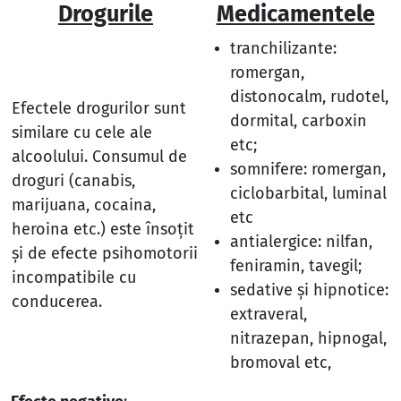
Drogurile
Medicamentele
tranchilizante:
romergan,
distonocalm, rudotel,
Efectele drogurilor sunt
dormital, carboxin
similare cu cele ale
etc;
alcoolului. Consumul de
somnifere: romergan,
droguri (canabis,
ciclobarbital, luminal
marijuana, cocaina,
etc
heroina etc.) este însoţit
antialergice: nilfan,
şi de efecte psihomotorii
feniramin, tavegil;
incompatibile cu
sedative şi hipnotice:
conducerea.
extraveral,
nitrazepan, hipnogal,
bromoval etc,