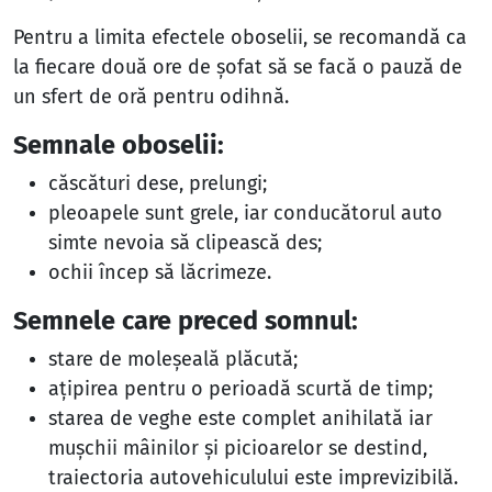
Pentru a limita efectele oboselii, se recomandă ca
la fiecare două ore de şofat să se facă o pauză de
un sfert de oră pentru odihnă.
Semnale oboselii:
căscături dese, prelungi;
pleoapele sunt grele, iar conducătorul auto
simte nevoia să clipească des;
ochii încep să lăcrimeze.
Semnele care preced somnul:
s
tare de moleşeală plăcută;
aţipirea pentru o perioadă scurtă de timp;
starea de veghe este complet anihilată iar
muşchii mâinilor şi picioarelor se destind,
traiectoria autovehiculului este imprevizibilă.