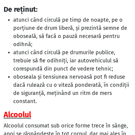
De reţinut:
atunci când circulă pe timp de noapte, pe o
porţiune de drum liberă, şi prezintă semne de
oboseală, să facă o pauză necesară pentru
odihnă;
atunci când circulă pe drumurile publice,
trebuie să fie odihniţi, iar autovehiculul să
corespundă din punct de vedere tehnic;
oboseala şi tensiunea nervoasă pot fi reduse
dacă rulează cu o viteză ponderată, în condiţii
de siguranţă, meţinând un ritm de mers
constant.
Alcoolul
Alcoolul consumat sub orice forme trece în sânge,
apoi se răspândeşte în tot corpul, dar mai ales în